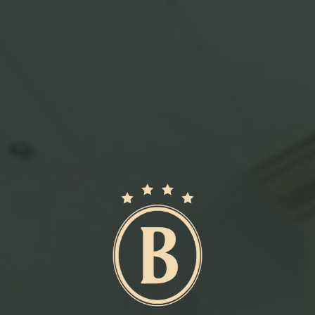
ровье и красота
Мероприятия
тр здоровья и
Центр отдыха «
соты
Корпоративные
мероприятия
Торжества
Тимбилдинги и 