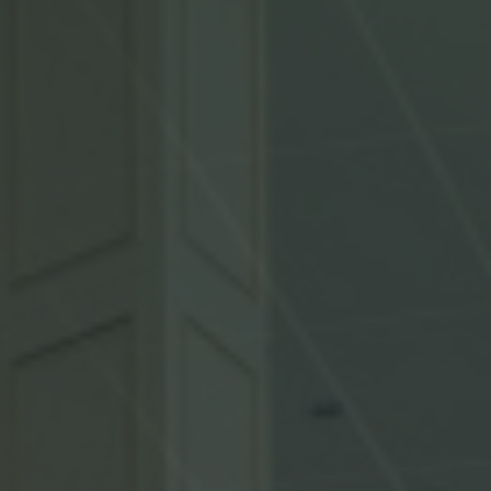
Ресторан «Райский
уголок»