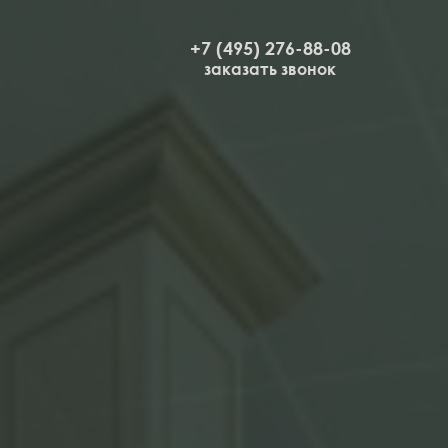
+7 (495) 276-88-08
заказать звонок
Рестораны и бары
Ивушка»
Лобби бар
Ресторан «Ватутинки»
Ресторан «Десна»
Зал «Променад»
квесты
Диско зал