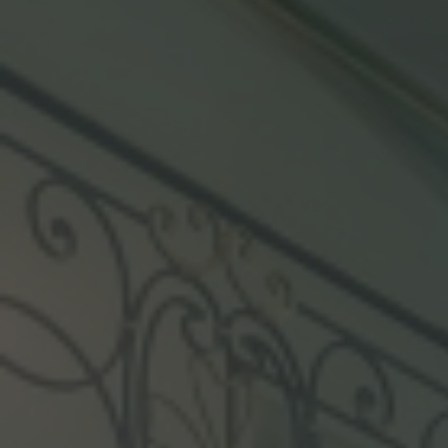
Спорт
Но
Бассейны
Гла
Спортивные площадки
СПА
Прокат
Кот