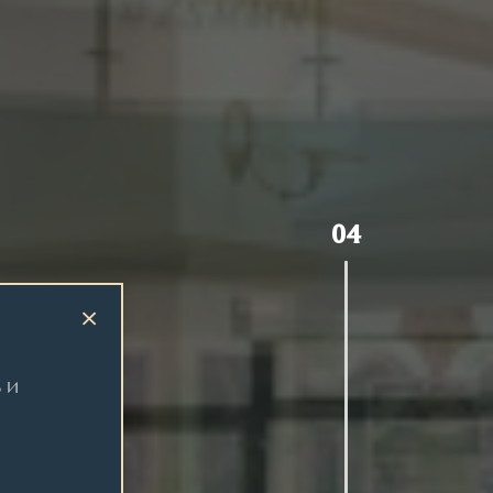
01
×
 и