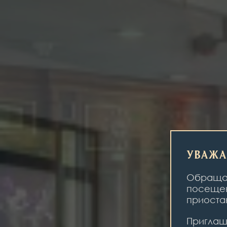
Уважа
Обращае
посещен
приоста
Приглаш