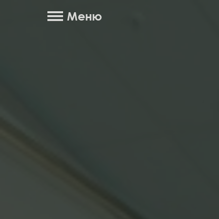
Меню
О нас
Здо
Главная
Цен
кра
Отзывы
Карта территории