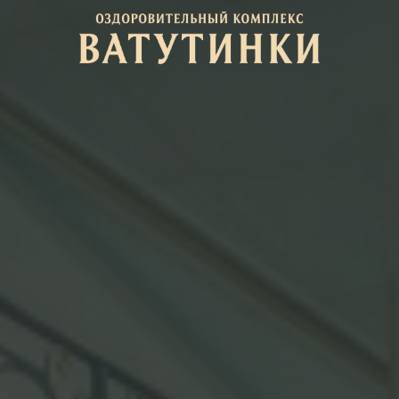
мера
Контакты
вный корпус
 Резорт
теджи